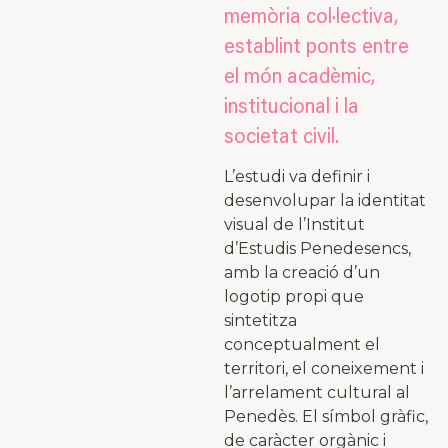
memòria col·lectiva,
establint ponts entre
el món acadèmic,
institucional i la
societat civil.
L’estudi va definir i
desenvolupar la identitat
visual de l’Institut
d’Estudis Penedesencs,
amb la creació d’un
logotip propi que
sintetitza
conceptualment el
territori, el coneixement i
l’arrelament cultural al
Penedès. El símbol gràfic,
de caràcter orgànic i