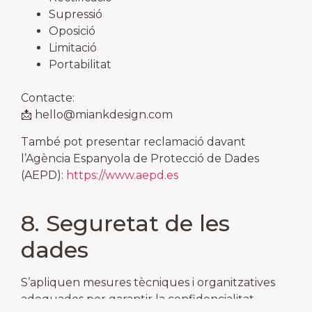
Supressió
Oposició
Limitació
Portabilitat
Contacte:
📩
hello@miankdesign.com
També pot presentar reclamació davant
l’Agència Espanyola de Protecció de Dades
(AEPD):
https://www.aepd.es
8. Seguretat de les
dades
S’apliquen mesures tècniques i organitzatives
adequades per garantir la confidencialitat,